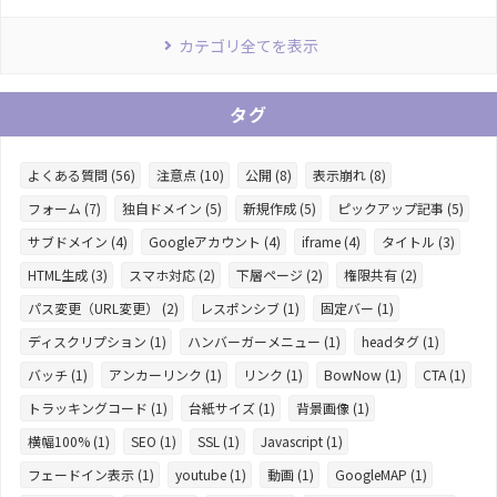
カテゴリ全てを表示
タグ
よくある質問 (56)
注意点 (10)
公開 (8)
表示崩れ (8)
フォーム (7)
独自ドメイン (5)
新規作成 (5)
ピックアップ記事 (5)
サブドメイン (4)
Googleアカウント (4)
iframe (4)
タイトル (3)
HTML生成 (3)
スマホ対応 (2)
下層ページ (2)
権限共有 (2)
パス変更（URL変更） (2)
レスポンシブ (1)
固定バー (1)
ディスクリプション (1)
ハンバーガーメニュー (1)
headタグ (1)
バッチ (1)
アンカーリンク (1)
リンク (1)
BowNow (1)
CTA (1)
トラッキングコード (1)
台紙サイズ (1)
背景画像 (1)
横幅100% (1)
SEO (1)
SSL (1)
Javascript (1)
フェードイン表示 (1)
youtube (1)
動画 (1)
GoogleMAP (1)