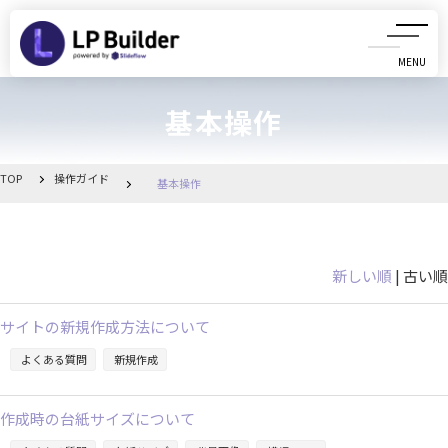
MENU
CLOSE
基本操作
初めての方へ
動画マニュアル
TOP
操作ガイド
基本操作
操作ガイド
新しい順
| 古い順
リリース情報
サイトの新規作成方法について
お知らせ一覧
よくある質問
新規作成
管理画面へ移動
作成時の台紙サイズについて