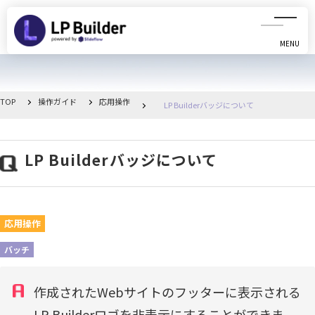
MENU
CLOSE
初めての方へ
TOP
操作ガイド
応用操作
LP Builderバッジについて
動画マニュアル
LP Builderバッジについて
操作ガイド
リリース情報
応用操作
お知らせ一覧
バッチ
管理画面へ移動
作成されたWebサイトのフッターに表示される
LP Builderロゴを非表示にすることができま