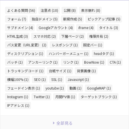
よくある質問 (56)
注意点 (10)
公開 (8)
表示崩れ (8)
フォーム (7)
独自ドメイン (5)
新規作成 (5)
ピックアップ記事 (5)
サブドメイン (4)
Googleアカウント (4)
iframe (4)
タイトル (3)
HTML生成 (3)
スマホ対応 (2)
下層ページ (2)
権限共有 (2)
パス変更（URL変更） (2)
レスポンシブ (1)
固定バー (1)
ディスクリプション (1)
ハンバーガーメニュー (1)
headタグ (1)
バッチ (1)
アンカーリンク (1)
リンク (1)
BowNow (1)
CTA (1)
トラッキングコード (1)
台紙サイズ (1)
背景画像 (1)
横幅100% (1)
SEO (1)
SSL (1)
Javascript (1)
フェードイン表示 (1)
youtube (1)
動画 (1)
GoogleMAP (1)
Instagram (1)
Twitter (1)
月間PV値 (1)
ターゲットブランク (1)
IPアドレス (1)
全部見る