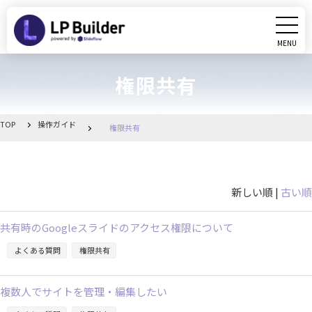
MENU
CLOSE
権限共有
初めての方へ
動画マニュアル
TOP
操作ガイド
権限共有
操作ガイド
新しい順 |
古い順
リリース情報
共有時のGoogleスライドのアクセス権限について
お知らせ一覧
よくある質問
権限共有
管理画面へ移動
複数人でサイトを管理・編集したい