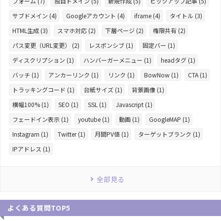
フォーム (7)
独自ドメイン (5)
新規作成 (5)
ピックアップ記事 (5)
サブドメイン (4)
Googleアカウント (4)
iframe (4)
タイトル (3)
HTML生成 (3)
スマホ対応 (2)
下層ページ (2)
権限共有 (2)
パス変更（URL変更） (2)
レスポンシブ (1)
固定バー (1)
ディスクリプション (1)
ハンバーガーメニュー (1)
headタグ (1)
バッチ (1)
アンカーリンク (1)
リンク (1)
BowNow (1)
CTA (1)
トラッキングコード (1)
台紙サイズ (1)
背景画像 (1)
横幅100% (1)
SEO (1)
SSL (1)
Javascript (1)
フェードイン表示 (1)
youtube (1)
動画 (1)
GoogleMAP (1)
Instagram (1)
Twitter (1)
月間PV値 (1)
ターゲットブランク (1)
IPアドレス (1)
全部見る
よくある質問TOP5