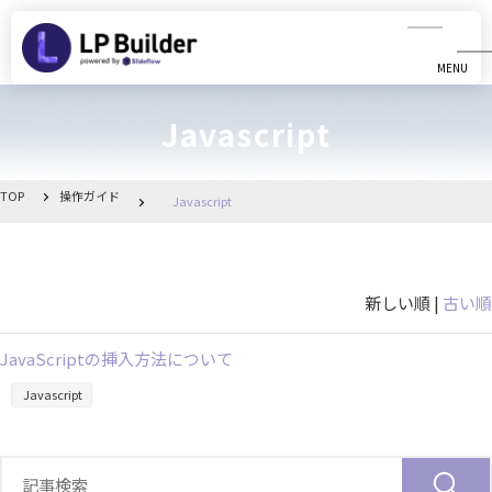
MENU
CLOSE
Javascript
初めての方へ
動画マニュアル
TOP
操作ガイド
Javascript
操作ガイド
新しい順 |
古い順
リリース情報
JavaScriptの挿入方法について
お知らせ一覧
Javascript
管理画面へ移動