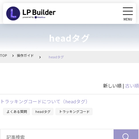
MENU
CLOSE
headタグ
初めての方へ
動画マニュアル
TOP
操作ガイド
headタグ
操作ガイド
新しい順 |
古い順
リリース情報
トラッキングコードについて（headタグ）
お知らせ一覧
よくある質問
headタグ
トラッキングコード
管理画面へ移動