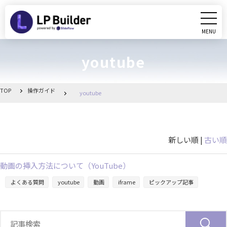
MENU
CLOSE
youtube
初めての方へ
動画マニュアル
TOP
操作ガイド
youtube
操作ガイド
新しい順 |
古い順
リリース情報
動画の挿入方法について（YouTube）
お知らせ一覧
よくある質問
youtube
動画
iframe
ピックアップ記事
管理画面へ移動