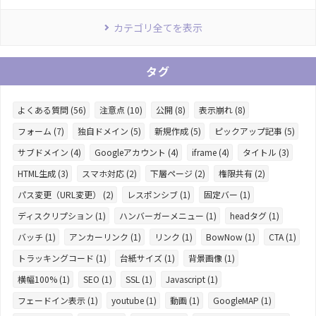
カテゴリ全てを表示
タグ
よくある質問 (56)
注意点 (10)
公開 (8)
表示崩れ (8)
フォーム (7)
独自ドメイン (5)
新規作成 (5)
ピックアップ記事 (5)
サブドメイン (4)
Googleアカウント (4)
iframe (4)
タイトル (3)
HTML生成 (3)
スマホ対応 (2)
下層ページ (2)
権限共有 (2)
パス変更（URL変更） (2)
レスポンシブ (1)
固定バー (1)
ディスクリプション (1)
ハンバーガーメニュー (1)
headタグ (1)
バッチ (1)
アンカーリンク (1)
リンク (1)
BowNow (1)
CTA (1)
トラッキングコード (1)
台紙サイズ (1)
背景画像 (1)
横幅100% (1)
SEO (1)
SSL (1)
Javascript (1)
フェードイン表示 (1)
youtube (1)
動画 (1)
GoogleMAP (1)