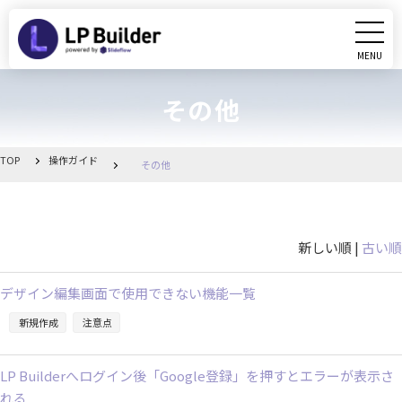
MENU
CLOSE
その他
初めての方へ
動画マニュアル
TOP
操作ガイド
その他
操作ガイド
新しい順 |
古い順
リリース情報
デザイン編集画面で使用できない機能一覧
お知らせ一覧
新規作成
注意点
管理画面へ移動
LP Builderへログイン後「Google登録」を押すとエラーが表示さ
れる