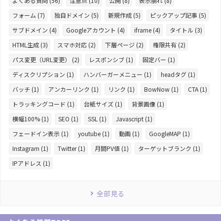
よくある質問 (56)
注意点 (10)
公開 (8)
表示崩れ (8)
フォーム (7)
独自ドメイン (5)
新規作成 (5)
ピックアップ記事 (5)
サブドメイン (4)
Googleアカウント (4)
iframe (4)
タイトル (3)
HTML生成 (3)
スマホ対応 (2)
下層ページ (2)
権限共有 (2)
パス変更（URL変更） (2)
レスポンシブ (1)
固定バー (1)
ディスクリプション (1)
ハンバーガーメニュー (1)
headタグ (1)
バッチ (1)
アンカーリンク (1)
リンク (1)
BowNow (1)
CTA (1)
トラッキングコード (1)
台紙サイズ (1)
背景画像 (1)
横幅100% (1)
SEO (1)
SSL (1)
Javascript (1)
フェードイン表示 (1)
youtube (1)
動画 (1)
GoogleMAP (1)
Instagram (1)
Twitter (1)
月間PV値 (1)
ターゲットブランク (1)
IPアドレス (1)
全部見る