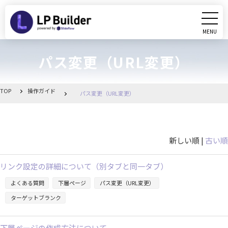
MENU
CLOSE
パス変更（URL変更）
初めての方へ
動画マニュアル
TOP
操作ガイド
パス変更（URL変更）
操作ガイド
新しい順 |
古い順
リリース情報
リンク設定の詳細について（別タブと同一タブ）
お知らせ一覧
よくある質問
下層ページ
パス変更（URL変更）
ターゲットブランク
管理画面へ移動
下層ページの作成方法について