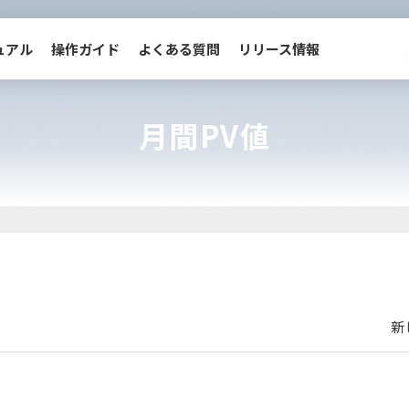
ュアル
操作ガイド
よくある質問
リリース情報
月間PV値
動画マニュアル
操作ガイド
管理画面へ移動
新