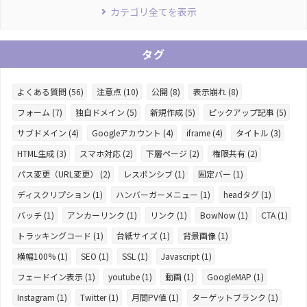
カテゴリ全てを表示
タグ
よくある質問 (56)
注意点 (10)
公開 (8)
表示崩れ (8)
フォーム (7)
独自ドメイン (5)
新規作成 (5)
ピックアップ記事 (5)
サブドメイン (4)
Googleアカウント (4)
iframe (4)
タイトル (3)
HTML生成 (3)
スマホ対応 (2)
下層ページ (2)
権限共有 (2)
パス変更（URL変更） (2)
レスポンシブ (1)
固定バー (1)
ディスクリプション (1)
ハンバーガーメニュー (1)
headタグ (1)
バッチ (1)
アンカーリンク (1)
リンク (1)
BowNow (1)
CTA (1)
トラッキングコード (1)
台紙サイズ (1)
背景画像 (1)
横幅100% (1)
SEO (1)
SSL (1)
Javascript (1)
フェードイン表示 (1)
youtube (1)
動画 (1)
GoogleMAP (1)
Instagram (1)
Twitter (1)
月間PV値 (1)
ターゲットブランク (1)