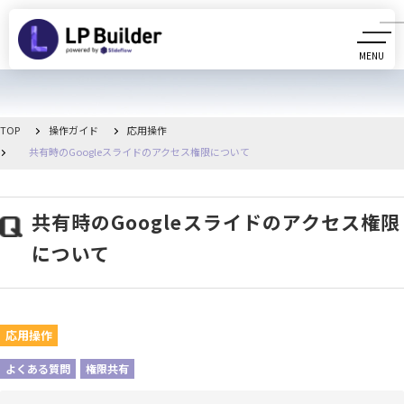
MENU
CLOSE
初めての方へ
TOP
操作ガイド
応用操作
共有時のGoogleスライドのアクセス権限について
動画マニュアル
操作ガイド
共有時のGoogleスライドのアクセス権限
について
リリース情報
お知らせ一覧
応用操作
管理画面へ移動
よくある質問
権限共有