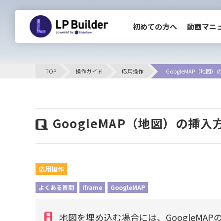
初めての方へ
動画マニ
CLOSE
TOP
操作ガイド
応用操作
GoogleMAP（地図
初めての方へ
GoogleMAP（地図）の挿
お知らせ一覧
応用操作
よくある質問
iframe
GoogleMAP
地図を埋め込む場合には、GoogleMA