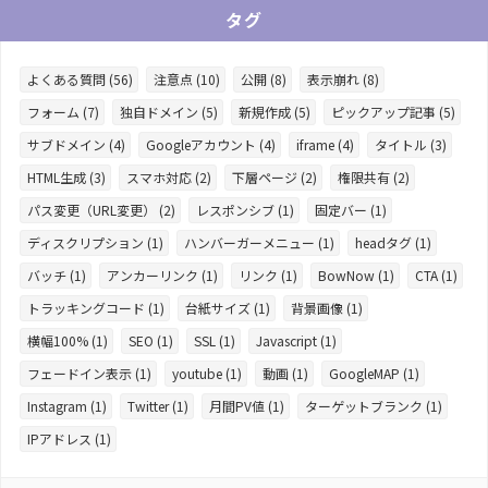
タグ
よくある質問 (56)
注意点 (10)
公開 (8)
表示崩れ (8)
フォーム (7)
独自ドメイン (5)
新規作成 (5)
ピックアップ記事 (5)
サブドメイン (4)
Googleアカウント (4)
iframe (4)
タイトル (3)
HTML生成 (3)
スマホ対応 (2)
下層ページ (2)
権限共有 (2)
パス変更（URL変更） (2)
レスポンシブ (1)
固定バー (1)
ディスクリプション (1)
ハンバーガーメニュー (1)
headタグ (1)
バッチ (1)
アンカーリンク (1)
リンク (1)
BowNow (1)
CTA (1)
トラッキングコード (1)
台紙サイズ (1)
背景画像 (1)
横幅100% (1)
SEO (1)
SSL (1)
Javascript (1)
フェードイン表示 (1)
youtube (1)
動画 (1)
GoogleMAP (1)
Instagram (1)
Twitter (1)
月間PV値 (1)
ターゲットブランク (1)
IPアドレス (1)