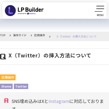
MENU
CLOSE
初めての方へ
TOP
操作ガイド
応用操作
X（Twitter）の挿入方法について
動画マニュアル
X（Twitter）の挿入方法について
操作ガイド
リリース情報
応用操作
お知らせ一覧
iframe
Twitter
管理画面へ移動
SNS埋め込みはXと
Instagram
に対応しておりま
す。