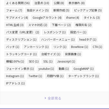
よくある質問 (56)
注意点 (10)
公開 (8)
表示崩れ (8)
フォーム (7)
独自ドメイン (5)
新規作成 (5)
ピックアップ記事 (5)
サブドメイン (4)
Googleアカウント (4)
iframe (4)
タイトル (3)
HTML生成 (3)
スマホ対応 (2)
下層ページ (2)
権限共有 (2)
パス変更（URL変更） (2)
レスポンシブ (1)
固定バー (1)
ディスクリプション (1)
ハンバーガーメニュー (1)
headタグ (1)
バッチ (1)
アンカーリンク (1)
リンク (1)
BowNow (1)
CTA (1)
トラッキングコード (1)
台紙サイズ (1)
背景画像 (1)
横幅100% (1)
SEO (1)
SSL (1)
Javascript (1)
フェードイン表示 (1)
youtube (1)
動画 (1)
GoogleMAP (1)
Instagram (1)
Twitter (1)
月間PV値 (1)
ターゲットブランク (1)
IPアドレス (1)
全部見る