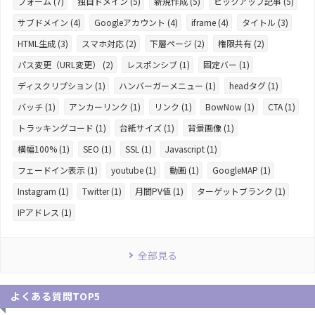
フォーム (7)
独自ドメイン (5)
新規作成 (5)
ピックアップ記事 (5)
サブドメイン (4)
Googleアカウント (4)
iframe (4)
タイトル (3)
HTML生成 (3)
スマホ対応 (2)
下層ページ (2)
権限共有 (2)
パス変更（URL変更） (2)
レスポンシブ (1)
固定バー (1)
ディスクリプション (1)
ハンバーガーメニュー (1)
headタグ (1)
バッチ (1)
アンカーリンク (1)
リンク (1)
BowNow (1)
CTA (1)
トラッキングコード (1)
台紙サイズ (1)
背景画像 (1)
横幅100% (1)
SEO (1)
SSL (1)
Javascript (1)
フェードイン表示 (1)
youtube (1)
動画 (1)
GoogleMAP (1)
Instagram (1)
Twitter (1)
月間PV値 (1)
ターゲットブランク (1)
IPアドレス (1)
全部見る
よくある質問TOP5